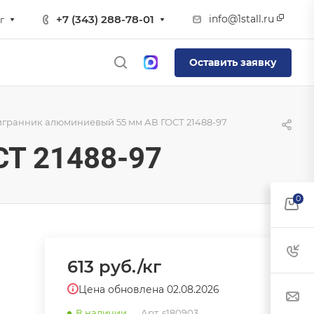
info@1stall.ru
+7 (343) 288-78-01
г
Оставить заявку
гранник алюминиевый 55 мм АВ ГОСТ 21488-97
Т 21488-97
0
613
руб.
/кг
Цена обновлена 02.08.2026
В наличии
Арт.
s180903