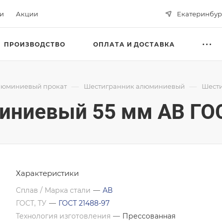
ьи
Акции
Екатеринбур
ПРОИЗВОДСТВО
ОПЛАТА И ДОСТАВКА
—
—
юминиевый прокат
Шестигранник алюминиевый
Шести
иниевый 55 мм АВ ГОС
Характеристики
Сплав / Марка стали
—
АВ
ГОСТ, ТУ
—
ГОСТ 21488-97
Технология изготовления
—
Прессованная