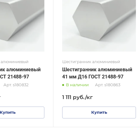
 21488-97
ГОСТ 21488-97
логия изготовления
Технология изготовления
сованная
Прессованная
тр, мм
Диаметр, мм
30
 алюминиевый
Шестигранник алюминиевый
ик алюминиевый
Шестигранник алюминиевый
СТ 21488-97
41 мм Д16 ГОСТ 21488-97
Арт.
s180832
В наличии
Арт.
s180863
г
1 111
руб.
/кг
Купить
Купить