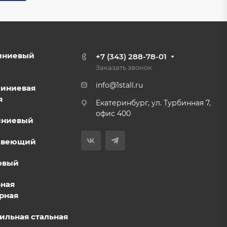
иниевый
+7 (343) 288-78-01
Заказать звонок
info@1stall.ru
миниевая
я
Екатеринбург, ул. Турбинная 7,
офис 400
иниевый
авеющий
овый
ьная
рная
ильная стальная