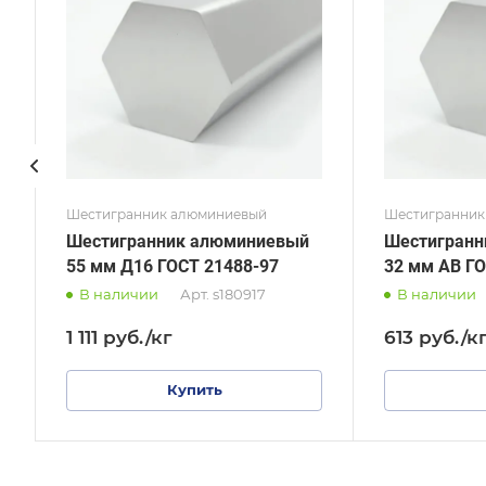
ГОСТ 21488-97
ГОСТ
Технология изготовления
Техно
Прессованная
Прес
Диаметр, мм
Диаме
32
41
Шестигранник алюминиевый
Шестигранник
Шестигранник алюминиевый
Шестигранн
55 мм Д16 ГОСТ 21488-97
32 мм АВ ГО
В наличии
Арт.
s180917
В наличии
1 111
руб.
/кг
613
руб.
/к
Купить