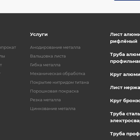
Услуги
Лист алюм
рифлёный
опрокат
Анодирование металла
Труба алю
лы
Вальцовка листа
профильна
т
Гибка металла
т
Механическая обработка
Круг алюм
Покрытие нитридом титана
Лист нерж
Порошковая покраска
Резка металла
Круг бронз
Цинкование металла
Труба стал
электросва
Труба проф