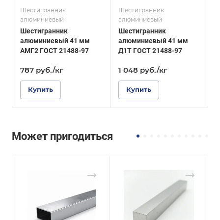
Диаметр, мм
Диаметр, мм
41
8
Шестигранник
Шестигранник
Ш
алюминиевый
алюминиевый
Шестигранник
Шестигранник
алюминиевый 41 мм
алюминиевый 41 мм
АМГ2 ГОСТ 21488-97
Д1Т ГОСТ 21488-97
Г
787
руб.
/кг
1 048
руб.
/кг
1
Купить
Купить
Может пригодиться