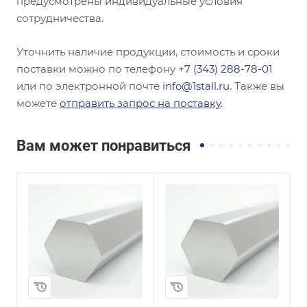
предусмотрены индивидуальные условия
сотрудничества.
Уточнить наличие продукции, стоимость и сроки
поставки можно по телефону
+7 (343) 288-78-01
или по электронной почте
info@1stall.ru
. Также вы
можете
отправить запрос на поставку
.
Вам может понравиться
и
Сплав / Марка стали
Сплав / Марка стали
Д1Т
Д16
ГОСТ, ТУ
ГОСТ, ТУ
ГОСТ 21488-97
ГОСТ 21488-97
Технология
Технология
изготовления
изготовления
Прессованная
Прессованная